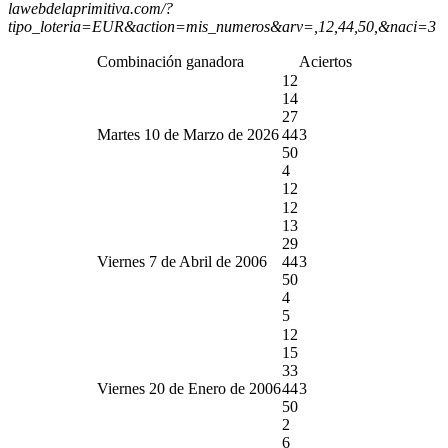
lawebdelaprimitiva.com/?
tipo_loteria=EUR&action=mis_numeros&arv=,12,44,50,&naci=3
Combinación ganadora
Aciertos
12
14
27
Martes 10 de Marzo de 2026
44
3
50
4
12
12
13
29
Viernes 7 de Abril de 2006
44
3
50
4
5
12
15
33
Viernes 20 de Enero de 2006
44
3
50
2
6