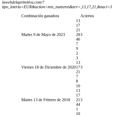
lawebdelaprimitiva.com/?
tipo_loteria=EUR&action=mis_numeros&arv=,13,17,21,&naci=3
Combinación ganadora
Aciertos
13
17
21
Martes 9 de Mayo de 2023
28
3
46
7
9
2
3
13
Viernes 18 de Diciembre de 2020
17
3
21
7
8
10
13
17
Martes 13 de Febrero de 2018
21
3
44
1
10