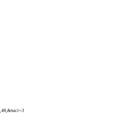
6,48,&naci=3