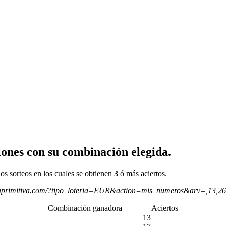
ones con su combinación elegida.
os sorteos en los cuales se obtienen
3
ó más aciertos.
aprimitiva.com/?tipo_loteria=EUR&action=mis_numeros&arv=,13,2
Combinación ganadora
Aciertos
13