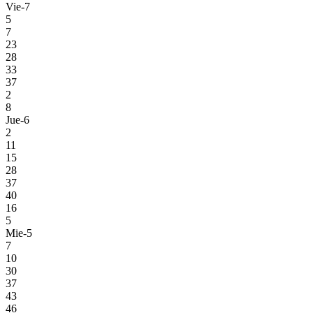
Vie-7
5
7
23
28
33
37
2
8
Jue-6
2
11
15
28
37
40
16
5
Mie-5
7
10
30
37
43
46