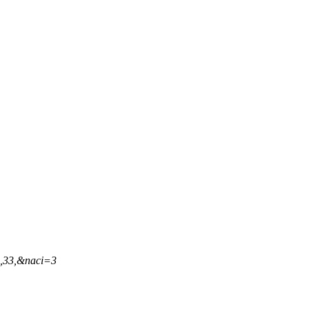
8,33,&naci=3