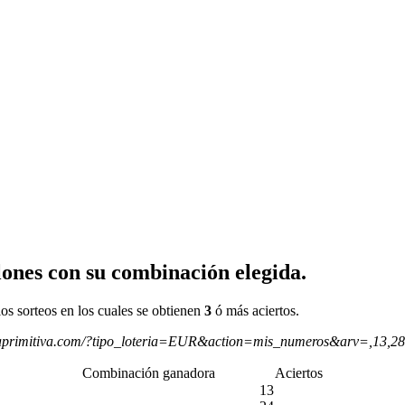
ones con su combinación elegida.
os sorteos en los cuales se obtienen
3
ó más aciertos.
aprimitiva.com/?tipo_loteria=EUR&action=mis_numeros&arv=,13,2
Combinación ganadora
Aciertos
13