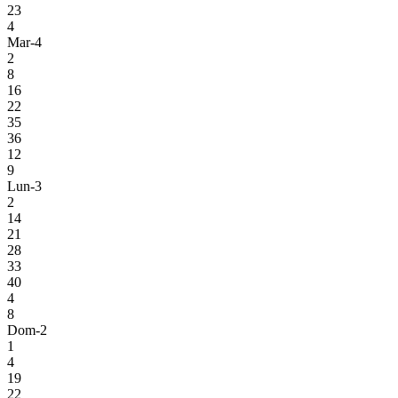
23
4
Mar-4
2
8
16
22
35
36
12
9
Lun-3
2
14
21
28
33
40
4
8
Dom-2
1
4
19
22