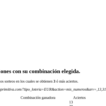
ones con su combinación elegida.
os sorteos en los cuales se obtienen
3
ó más aciertos.
aprimitiva.com/?tipo_loteria=EUR&action=mis_numeros&arv=,13,3
Combinación ganadora
Aciertos
13