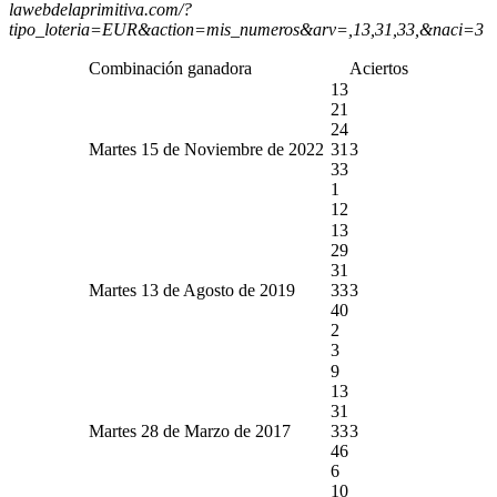
lawebdelaprimitiva.com/?
tipo_loteria=EUR&action=mis_numeros&arv=,13,31,33,&naci=3
Combinación ganadora
Aciertos
13
21
24
Martes 15 de Noviembre de 2022
31
3
33
1
12
13
29
31
Martes 13 de Agosto de 2019
33
3
40
2
3
9
13
31
Martes 28 de Marzo de 2017
33
3
46
6
10