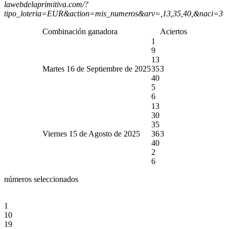
lawebdelaprimitiva.com/?
tipo_loteria=EUR&action=mis_numeros&arv=,13,35,40,&naci=3
Combinación ganadora
Aciertos
1
9
13
Martes 16 de Septiembre de 2025
35
3
40
5
6
13
30
35
Viernes 15 de Agosto de 2025
36
3
40
2
6
números seleccionados
1
10
19