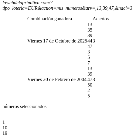
lawebdelaprimitiva.com/?
tipo_loteria=EUR&action=mis_numeros&arv=,13,39,47,&naci=3
Combinación ganadora
Aciertos
13
35
39
Viernes 17 de Octubre de 2025
44
3
47
3
5
7
13
39
Viernes 20 de Febrero de 2004
47
3
50
2
5
números seleccionados
1
10
19