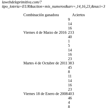
lawebdelaprimitiva.com/?
tipo_loteria=EUR&action=mis_numeros&arv=,14,16,23,&naci=3
Combinación ganadora
Aciertos
9
14
16
Viernes 4 de Marzo de 2016
23
3
40
1
5
14
16
23
Martes 4 de Octubre de 2011
38
3
45
8
11
14
16
23
Viernes 18 de Enero de 2008
40
3
46
4
8