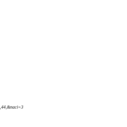
6,44,&naci=3