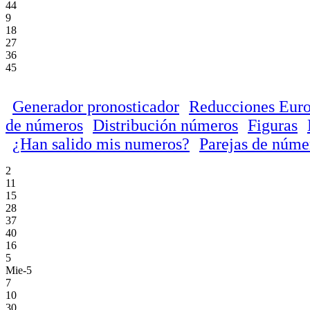
44
9
18
27
36
45
Generador pronosticador
Reducciones Euro
de números
Distribución números
Figuras
¿Han salido mis numeros?
Parejas de núme
2
11
15
28
37
40
16
5
Mie-5
7
10
30