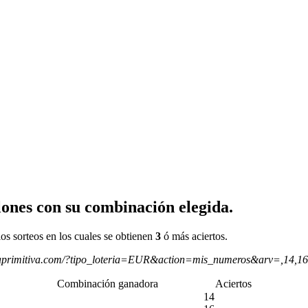
ones con su combinación elegida.
os sorteos en los cuales se obtienen
3
ó más aciertos.
aprimitiva.com/?tipo_loteria=EUR&action=mis_numeros&arv=,14,1
Combinación ganadora
Aciertos
14