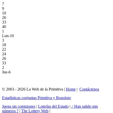
7
9
10
26
33
40
1
Lun-10
3
18
22
24
26
33
2
Jue-6
© 2003 - 2026 La Web de la Primitiva |
Home
|
Contáctenos
Estadísticas conjuntas Primitiva y Bonoloto
Juega sin comisiones
|
Loterías del Estado
|
¿ Han salido mis
números ?
|
The Lottery Web
|