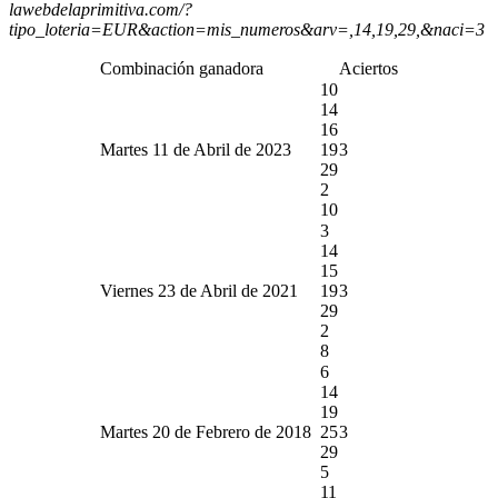
lawebdelaprimitiva.com/?
tipo_loteria=EUR&action=mis_numeros&arv=,14,19,29,&naci=3
Combinación ganadora
Aciertos
10
14
16
Martes 11 de Abril de 2023
19
3
29
2
10
3
14
15
Viernes 23 de Abril de 2021
19
3
29
2
8
6
14
19
Martes 20 de Febrero de 2018
25
3
29
5
11