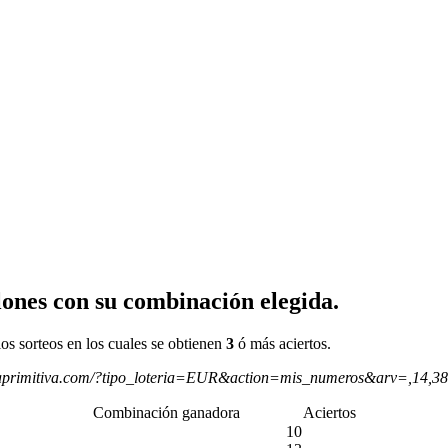
ones con su combinación elegida.
os sorteos en los cuales se obtienen
3
ó más aciertos.
aprimitiva.com/?tipo_loteria=EUR&action=mis_numeros&arv=,14,3
Combinación ganadora
Aciertos
10