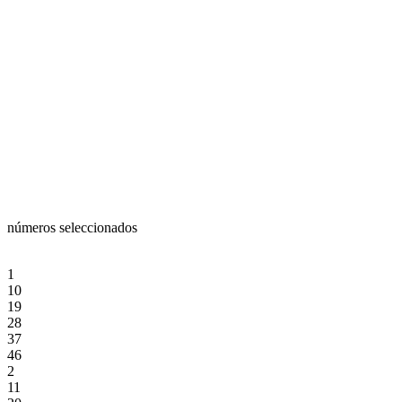
números seleccionados
1
10
19
28
37
46
2
11