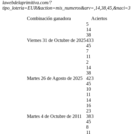
lawebdelaprimitiva.com/?
tipo_loteria=EUR&action=mis_numeros&arv=,14,38,45,&naci=3
Combinación ganadora
Aciertos
5
14
38
Viernes 31 de Octubre de 2025
43
3
45
7
11
2
14
38
Martes 26 de Agosto de 2025
42
3
45
10
11
14
16
23
Martes 4 de Octubre de 2011
38
3
45
8
11