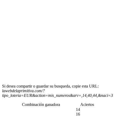
Si desea compartir o guardar su busqueda, copie esta URL:
lawebdelaprimitiva.com/?
tipo_loteria=EUR&action=mis_numeros&arv=,14,40,44,&naci=3
Combinación ganadora
Aciertos
14
16