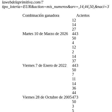
lawebdelaprimitiva.com/?
tipo_loteria=EUR&action=mis_numeros&arv=,14,44,50,&naci=3
Combinación ganadora
Aciertos
12
14
27
Martes 10 de Marzo de 2026
44
3
50
4
12
2
14
37
Viernes 7 de Enero de 2022
44
3
50
7
11
14
36
44
Viernes 28 de Octubre de 2005
47
3
50
3
5