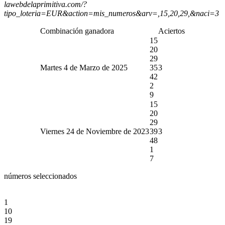
lawebdelaprimitiva.com/?
tipo_loteria=EUR&action=mis_numeros&arv=,15,20,29,&naci=3
Combinación ganadora
Aciertos
15
20
29
Martes 4 de Marzo de 2025
35
3
42
2
9
15
20
29
Viernes 24 de Noviembre de 2023
39
3
48
1
7
números seleccionados
1
10
19