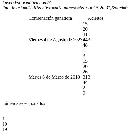
lawebdelaprimitiva.com/?
tipo_loteria=EUR&action=mis_numeros&arv=,15,20,31,&naci=3
Combinación ganadora
Aciertos
15
20
31
Viernes 4 de Agosto de 2023
44
3
48
1
3
15
20
26
Martes 6 de Marzo de 2018
31
3
44
2
9
números seleccionados
1
10
19