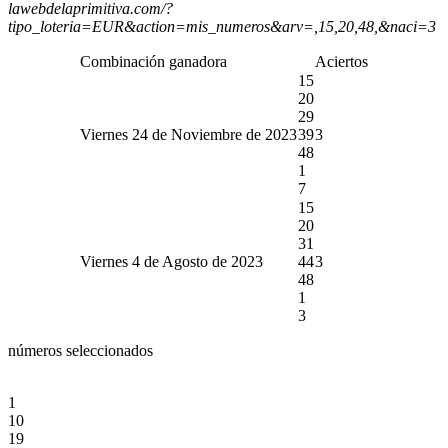
lawebdelaprimitiva.com/?
tipo_loteria=EUR&action=mis_numeros&arv=,15,20,48,&naci=3
Combinación ganadora
Aciertos
15
20
29
Viernes 24 de Noviembre de 2023
39
3
48
1
7
15
20
31
Viernes 4 de Agosto de 2023
44
3
48
1
3
números seleccionados
1
10
19