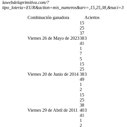
lawebdelaprimitiva.com/?
tipo_loteria=EUR&action=mis_numeros&arv=,15,25,38,&naci=3
Combinación ganadora
Aciertos
15
25
37
Viernes 26 de Mayo de 2023
38
3
41
1
7
5
15
25
Viernes 20 de Junio de 2014
38
3
49
1
2
15
25
38
Viernes 29 de Abril de 2011
40
3
41
1
2