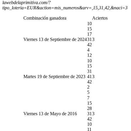
lawebdelaprimitiva.com/?
tipo_loteria=EUR&action=mis_numeros&arv=,15,31,42,&naci=3
Combinación ganadora
Aciertos
10
15
17
Viernes 13 de Septiembre de 2024
31
3
42
4
12
10
15
31
Martes 19 de Septiembre de 2023
41
3
42
2
5
7
15
28
Viernes 13 de Mayo de 2016
31
3
42
10
11