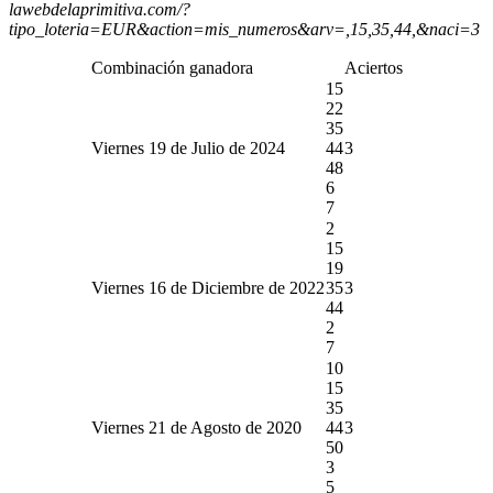
lawebdelaprimitiva.com/?
tipo_loteria=EUR&action=mis_numeros&arv=,15,35,44,&naci=3
Combinación ganadora
Aciertos
15
22
35
Viernes 19 de Julio de 2024
44
3
48
6
7
2
15
19
Viernes 16 de Diciembre de 2022
35
3
44
2
7
10
15
35
Viernes 21 de Agosto de 2020
44
3
50
3
5