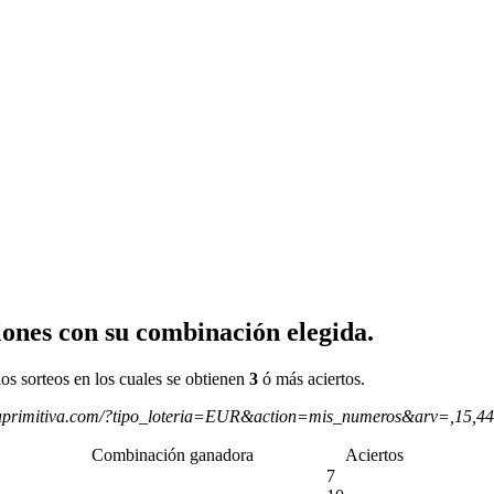
ones con su combinación elegida.
os sorteos en los cuales se obtienen
3
ó más aciertos.
aprimitiva.com/?tipo_loteria=EUR&action=mis_numeros&arv=,15,4
Combinación ganadora
Aciertos
7