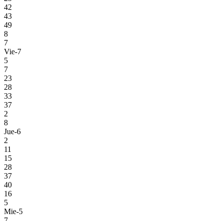
42
43
49
8
7
Vie-7
5
7
23
28
33
37
2
8
Jue-6
2
11
15
28
37
40
16
5
Mie-5
7