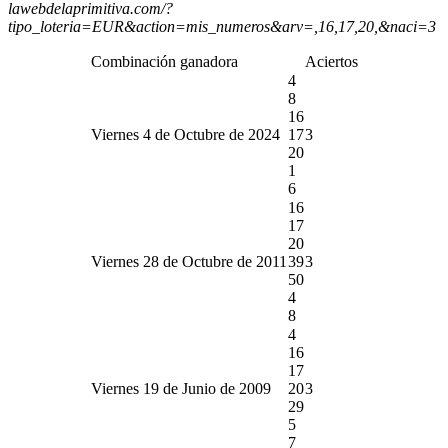
lawebdelaprimitiva.com/?
tipo_loteria=EUR&action=mis_numeros&arv=,16,17,20,&naci=3
Combinación ganadora
Aciertos
4
8
16
Viernes 4 de Octubre de 2024
17
3
20
1
6
16
17
20
Viernes 28 de Octubre de 2011
39
3
50
4
8
4
16
17
Viernes 19 de Junio de 2009
20
3
29
5
7