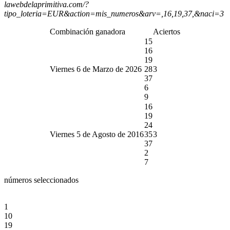
lawebdelaprimitiva.com/?
tipo_loteria=EUR&action=mis_numeros&arv=,16,19,37,&naci=3
Combinación ganadora
Aciertos
15
16
19
Viernes 6 de Marzo de 2026
28
3
37
6
9
16
19
24
Viernes 5 de Agosto de 2016
35
3
37
2
7
números seleccionados
1
10
19