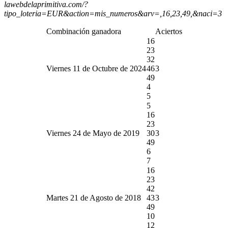
lawebdelaprimitiva.com/?
tipo_loteria=EUR&action=mis_numeros&arv=,16,23,49,&naci=3
Combinación ganadora
Aciertos
16
23
32
Viernes 11 de Octubre de 2024
46
3
49
4
5
5
16
23
Viernes 24 de Mayo de 2019
30
3
49
6
7
16
23
42
Martes 21 de Agosto de 2018
43
3
49
10
12