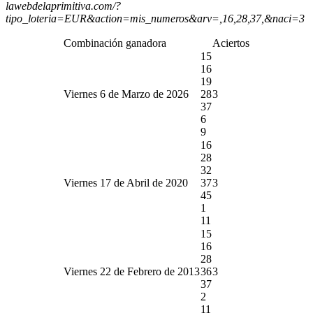
lawebdelaprimitiva.com/?
tipo_loteria=EUR&action=mis_numeros&arv=,16,28,37,&naci=3
Combinación ganadora
Aciertos
15
16
19
Viernes 6 de Marzo de 2026
28
3
37
6
9
16
28
32
Viernes 17 de Abril de 2020
37
3
45
1
11
15
16
28
Viernes 22 de Febrero de 2013
36
3
37
2
11