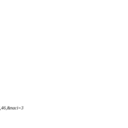
7,46,&naci=3