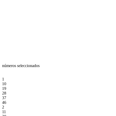
números seleccionados
1
10
19
28
37
46
2
11