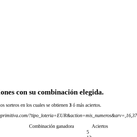
ones con su combinación elegida.
os sorteos en los cuales se obtienen
3
ó más aciertos.
aprimitiva.com/?tipo_loteria=EUR&action=mis_numeros&arv=,16,3
Combinación ganadora
Aciertos
5