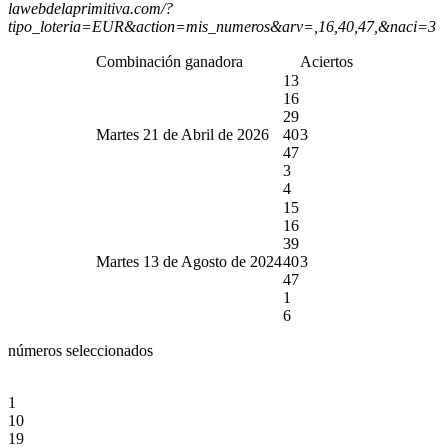
lawebdelaprimitiva.com/?
tipo_loteria=EUR&action=mis_numeros&arv=,16,40,47,&naci=3
Combinación ganadora
Aciertos
13
16
29
Martes 21 de Abril de 2026
40
3
47
3
4
15
16
39
Martes 13 de Agosto de 2024
40
3
47
1
6
números seleccionados
1
10
19