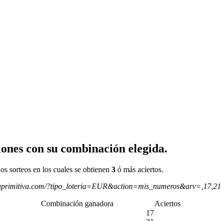
ones con su combinación elegida.
os sorteos en los cuales se obtienen
3
ó más aciertos.
aprimitiva.com/?tipo_loteria=EUR&action=mis_numeros&arv=,17,2
Combinación ganadora
Aciertos
17