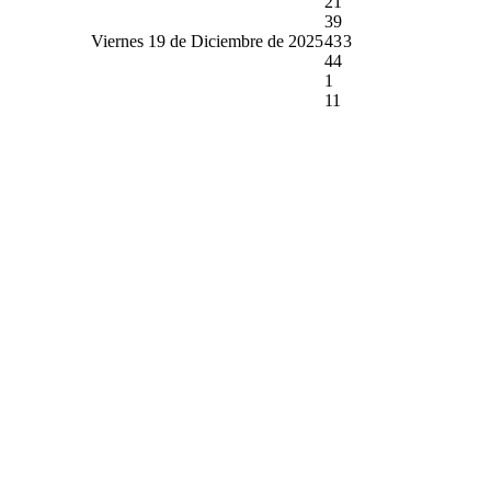
21
39
Viernes 19 de Diciembre de 2025
43
3
44
1
11