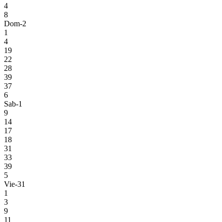
4
8
Dom-2
1
4
19
22
28
39
37
6
Sab-1
9
14
17
18
31
33
39
5
Vie-31
1
3
9
11