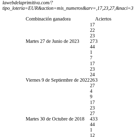
lawebdelaprimitiva.com/?
tipo_loteria=EUR&action=mis_numeros&arv=,17,23,27,&naci=3
Combinación ganadora
Aciertos
17
22
23
Martes 27 de Junio de 2023
27
3
44
1
7
17
23
24
Viernes 9 de Septiembre de 2022
26
3
27
4
9
17
23
27
Martes 30 de Octubre de 2018
43
3
44
1
12