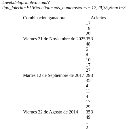
lawebdelaprimitiva.com/?
tipo_loteria=EUR&action=mis_numeros&arv=,17,29,35,&naci=3
Combinación ganadora
Aciertos
17
19
29
Viernes 21 de Noviembre de 2025
35
3
48
5
9
10
17
27
Martes 12 de Septiembre de 2017
29
3
35
4
11
4
17
29
Viernes 22 de Agosto de 2014
35
3
49
1
2