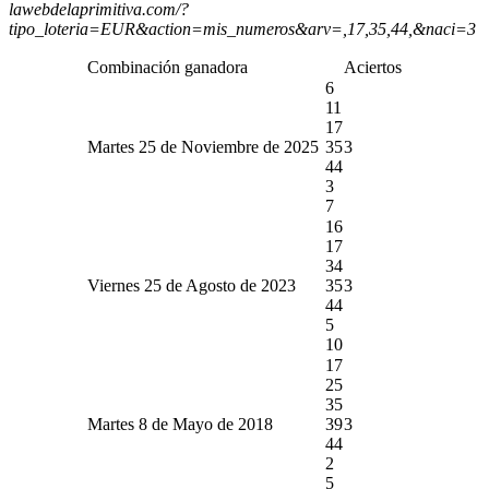
lawebdelaprimitiva.com/?
tipo_loteria=EUR&action=mis_numeros&arv=,17,35,44,&naci=3
Combinación ganadora
Aciertos
6
11
17
Martes 25 de Noviembre de 2025
35
3
44
3
7
16
17
34
Viernes 25 de Agosto de 2023
35
3
44
5
10
17
25
35
Martes 8 de Mayo de 2018
39
3
44
2
5