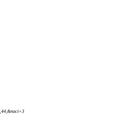
3,44,&naci=3