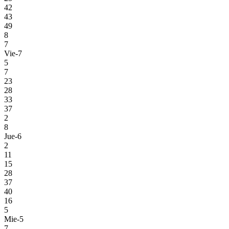
42
43
49
8
7
Vie-7
5
7
23
28
33
37
2
8
Jue-6
2
11
15
28
37
40
16
5
Mie-5
7