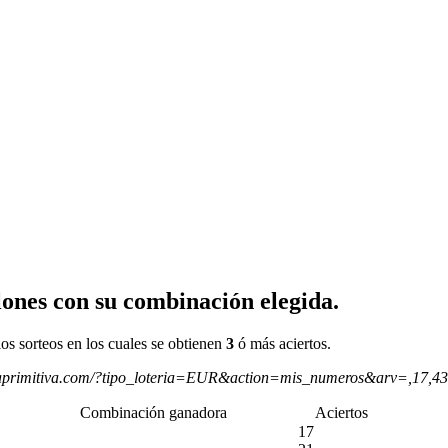
ones con su combinación elegida.
os sorteos en los cuales se obtienen
3
ó más aciertos.
aprimitiva.com/?tipo_loteria=EUR&action=mis_numeros&arv=,17,4
Combinación ganadora
Aciertos
17