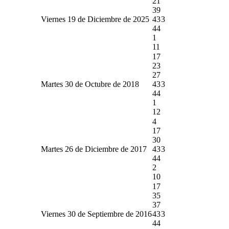
21
39
Viernes 19 de Diciembre de 2025
43
3
44
1
11
17
23
27
Martes 30 de Octubre de 2018
43
3
44
1
12
4
17
30
Martes 26 de Diciembre de 2017
43
3
44
2
10
17
35
37
Viernes 30 de Septiembre de 2016
43
3
44