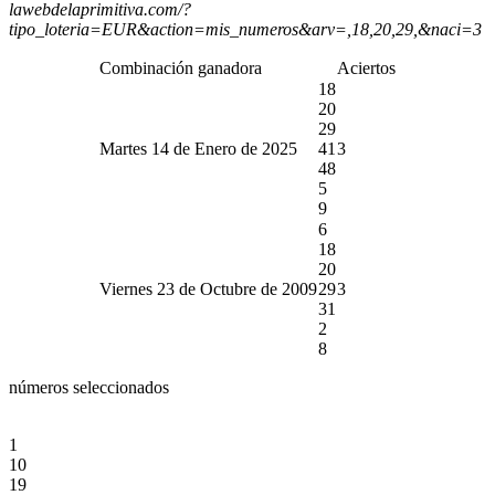
lawebdelaprimitiva.com/?
tipo_loteria=EUR&action=mis_numeros&arv=,18,20,29,&naci=3
Combinación ganadora
Aciertos
18
20
29
Martes 14 de Enero de 2025
41
3
48
5
9
6
18
20
Viernes 23 de Octubre de 2009
29
3
31
2
8
números seleccionados
1
10
19