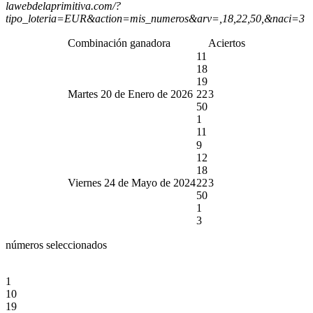
lawebdelaprimitiva.com/?
tipo_loteria=EUR&action=mis_numeros&arv=,18,22,50,&naci=3
Combinación ganadora
Aciertos
11
18
19
Martes 20 de Enero de 2026
22
3
50
1
11
9
12
18
Viernes 24 de Mayo de 2024
22
3
50
1
3
números seleccionados
1
10
19