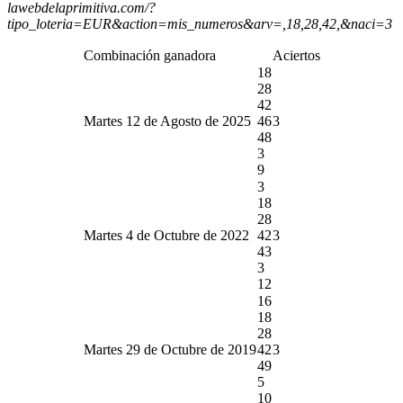
lawebdelaprimitiva.com/?
tipo_loteria=EUR&action=mis_numeros&arv=,18,28,42,&naci=3
Combinación ganadora
Aciertos
18
28
42
Martes 12 de Agosto de 2025
46
3
48
3
9
3
18
28
Martes 4 de Octubre de 2022
42
3
43
3
12
16
18
28
Martes 29 de Octubre de 2019
42
3
49
5
10