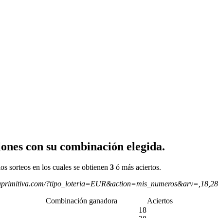
ones con su combinación elegida.
os sorteos en los cuales se obtienen
3
ó más aciertos.
aprimitiva.com/?tipo_loteria=EUR&action=mis_numeros&arv=,18,2
Combinación ganadora
Aciertos
18