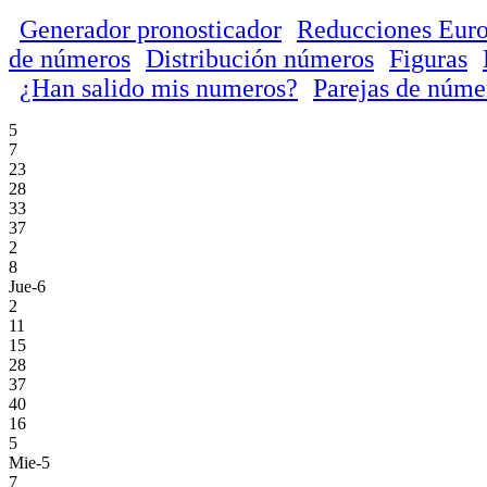
Generador pronosticador
Reducciones Euro
de números
Distribución números
Figuras
¿Han salido mis numeros?
Parejas de núme
5
7
23
28
33
37
2
8
Jue-6
2
11
15
28
37
40
16
5
Mie-5
7