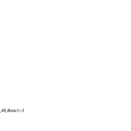
8,48,&naci=3