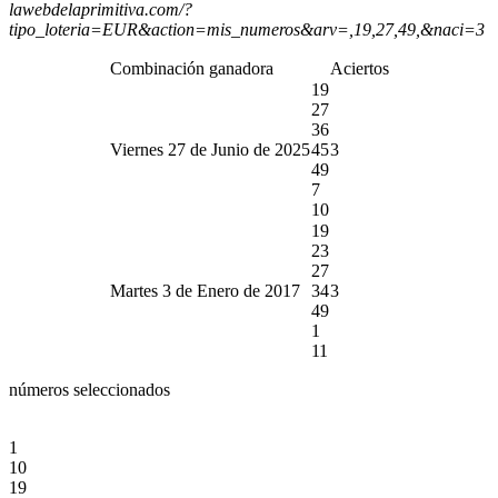
lawebdelaprimitiva.com/?
tipo_loteria=EUR&action=mis_numeros&arv=,19,27,49,&naci=3
Combinación ganadora
Aciertos
19
27
36
Viernes 27 de Junio de 2025
45
3
49
7
10
19
23
27
Martes 3 de Enero de 2017
34
3
49
1
11
números seleccionados
1
10
19