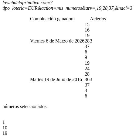
lawebdelaprimitiva.com/?
tipo_loteria=EUR&action=mis_numeros&arv=,19,28,37,&naci=3
Combinación ganadora
Aciertos
15
16
19
Viernes 6 de Marzo de 2026
28
3
37
6
9
19
24
28
Martes 19 de Julio de 2016
36
3
37
3
6
números seleccionados
1
10
19