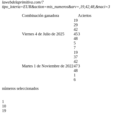
lawebdelaprimitiva.com/?
tipo_loteria=EUR&action=mis_numeros&arv=,19,42,48,&naci=3
Combinación ganadora
Aciertos
19
29
42
Viernes 4 de Julio de 2025
45
3
48
5
7
19
37
42
Martes 1 de Noviembre de 2022
47
3
48
1
6
números seleccionados
1
10
19