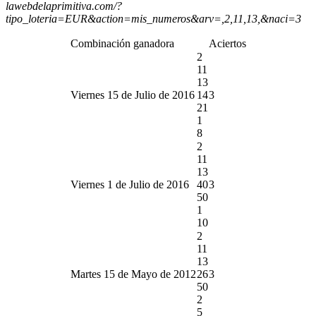
lawebdelaprimitiva.com/?
tipo_loteria=EUR&action=mis_numeros&arv=,2,11,13,&naci=3
Combinación ganadora
Aciertos
2
11
13
Viernes 15 de Julio de 2016
14
3
21
1
8
2
11
13
Viernes 1 de Julio de 2016
40
3
50
1
10
2
11
13
Martes 15 de Mayo de 2012
26
3
50
2
5