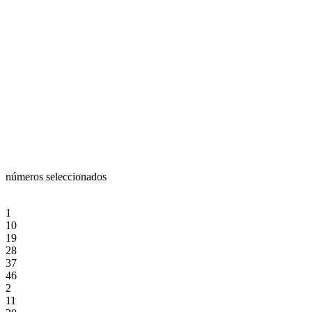
números seleccionados
1
10
19
28
37
46
2
11