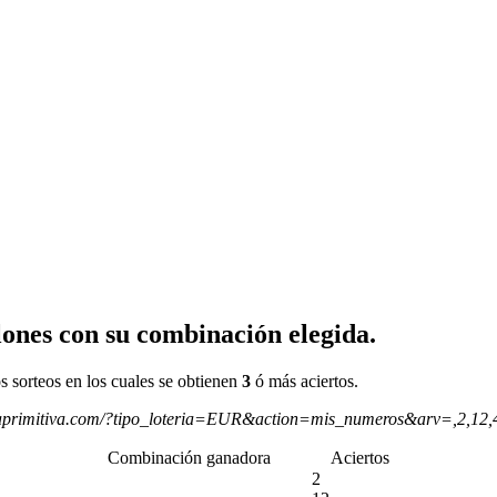
ones con su combinación elegida.
s sorteos en los cuales se obtienen
3
ó más aciertos.
aprimitiva.com/?tipo_loteria=EUR&action=mis_numeros&arv=,2,12
Combinación ganadora
Aciertos
2