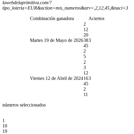
lawebdelaprimitiva.com/?
tipo_loteria=EUR&action=mis_numeros&arv=,2,12,45,&naci=3
Combinación ganadora
Aciertos
2
12
20
Martes 19 de Mayo de 2026
38
3
45
2
5
2
3
12
Viernes 12 de Abril de 2024
16
3
45
2
11
números seleccionados
1
10
19