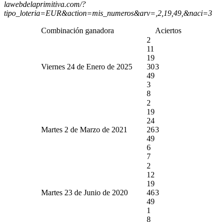
lawebdelaprimitiva.com/?
tipo_loteria=EUR&action=mis_numeros&arv=,2,19,49,&naci=3
Combinación ganadora
Aciertos
2
11
19
Viernes 24 de Enero de 2025
30
3
49
3
8
2
19
24
Martes 2 de Marzo de 2021
26
3
49
6
7
2
12
19
Martes 23 de Junio de 2020
46
3
49
1
8