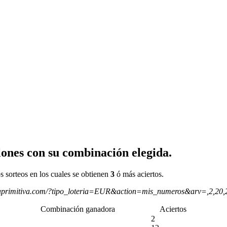
ones con su combinación elegida.
s sorteos en los cuales se obtienen
3
ó más aciertos.
aprimitiva.com/?tipo_loteria=EUR&action=mis_numeros&arv=,2,20
Combinación ganadora
Aciertos
2