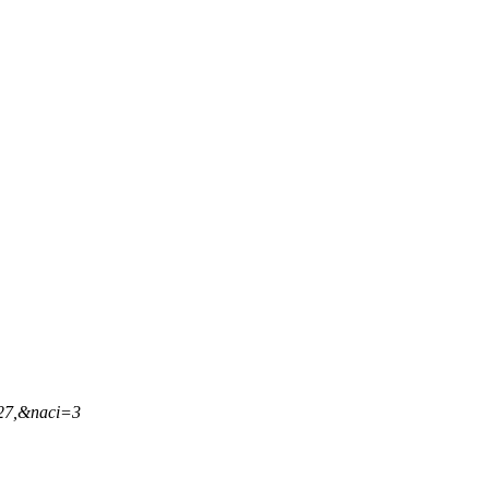
,27,&naci=3