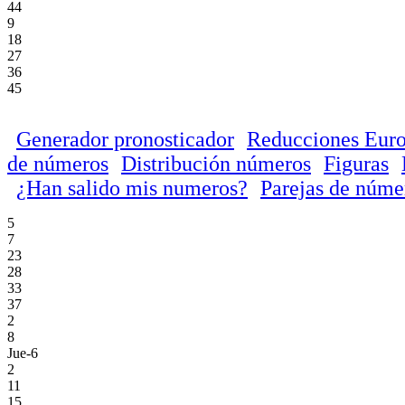
44
9
18
27
36
45
Generador pronosticador
Reducciones Euro
de números
Distribución números
Figuras
¿Han salido mis numeros?
Parejas de núme
5
7
23
28
33
37
2
8
Jue-6
2
11
15