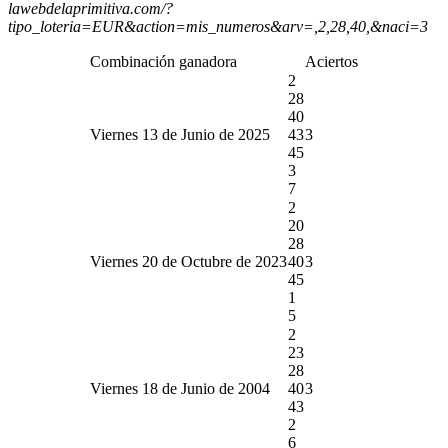
lawebdelaprimitiva.com/?
tipo_loteria=EUR&action=mis_numeros&arv=,2,28,40,&naci=3
Combinación ganadora
Aciertos
2
28
40
Viernes 13 de Junio de 2025
43
3
45
3
7
2
20
28
Viernes 20 de Octubre de 2023
40
3
45
1
5
2
23
28
Viernes 18 de Junio de 2004
40
3
43
2
6