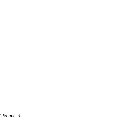
21,&naci=3