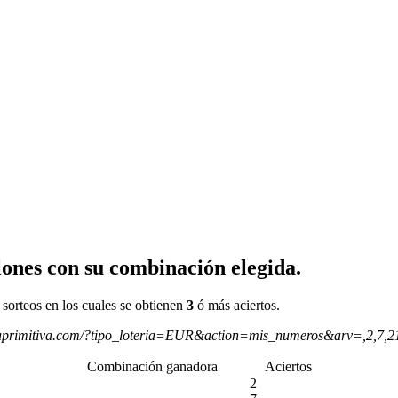
ones con su combinación elegida.
 sorteos en los cuales se obtienen
3
ó más aciertos.
aprimitiva.com/?tipo_loteria=EUR&action=mis_numeros&arv=,2,7,
Combinación ganadora
Aciertos
2