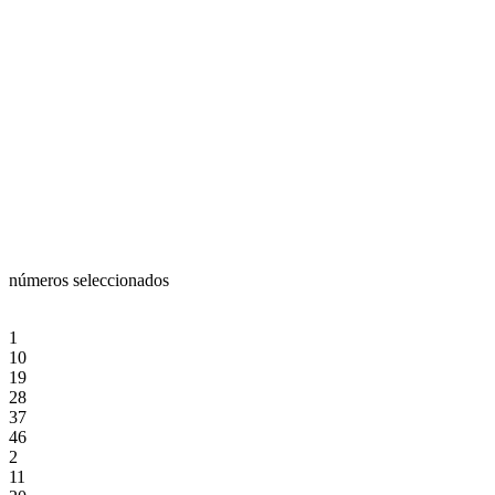
números seleccionados
1
10
19
28
37
46
2
11