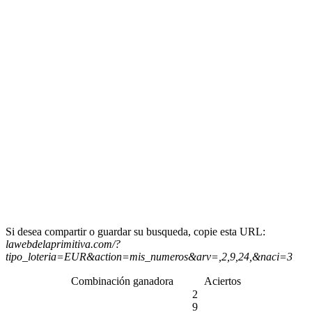
Si desea compartir o guardar su busqueda, copie esta URL:
lawebdelaprimitiva.com/?
tipo_loteria=EUR&action=mis_numeros&arv=,2,9,24,&naci=3
Combinación ganadora
Aciertos
2
9