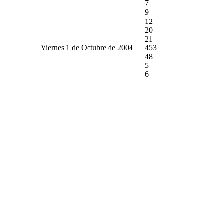
7
9
12
20
21
Viernes 1 de Octubre de 2004
45
3
48
5
6