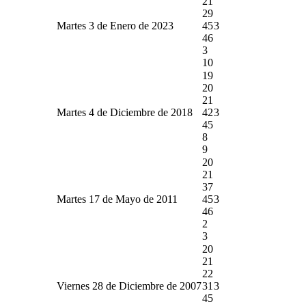
21
29
Martes 3 de Enero de 2023
45
3
46
3
10
19
20
21
Martes 4 de Diciembre de 2018
42
3
45
8
9
20
21
37
Martes 17 de Mayo de 2011
45
3
46
2
3
20
21
22
Viernes 28 de Diciembre de 2007
31
3
45