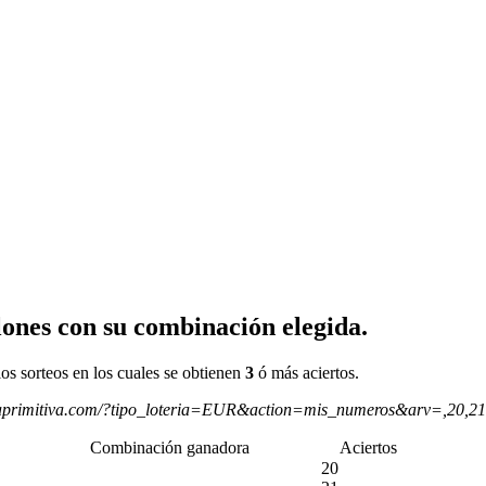
ones con su combinación elegida.
os sorteos en los cuales se obtienen
3
ó más aciertos.
aprimitiva.com/?tipo_loteria=EUR&action=mis_numeros&arv=,20,2
Combinación ganadora
Aciertos
20