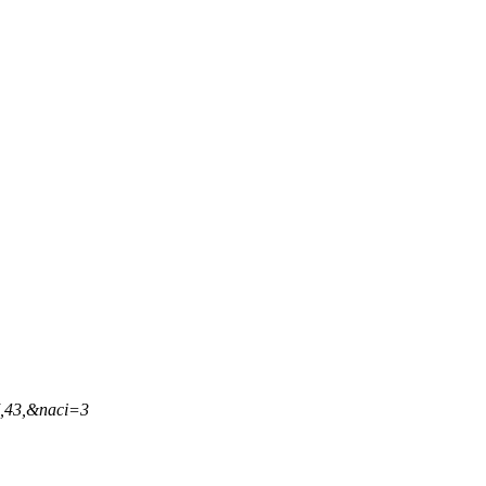
7,43,&naci=3