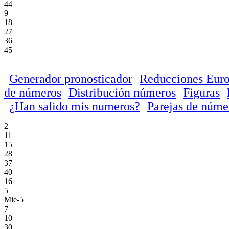
44
9
18
27
36
45
Generador pronosticador
Reducciones Euro
de números
Distribución números
Figuras
¿Han salido mis numeros?
Parejas de núme
2
11
15
28
37
40
16
5
Mie-5
7
10
30