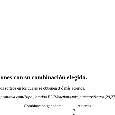
ones con su combinación elegida.
os sorteos en los cuales se obtienen
3
ó más aciertos.
aprimitiva.com/?tipo_loteria=EUR&action=mis_numeros&arv=,20,2
Combinación ganadora
Aciertos
2